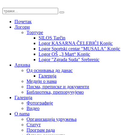
Почетак
Логори
Тортуре
SILOS Tarčin
Logor KASARNA ČELEBIĆI Konjic
Logor Sportski centar "MUSALA" Konjic
Logor OŠ „3 Mart“ Konjic
Logor "Zgrada Suda" Srebrenic
Архива
Од оснивања до данас
Галерија
Медији о нама
Писма, преписке и документи
Библиотека, препоручујемо
Галерија
Фотографије
Видео
O nama
Организација удружења
Статут
Програм рада