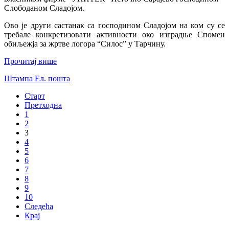
Слободаном Сладојом.
Ово је други састанак са господином Сладојом на ком су се
требале конкретизовати активности око изградње Спомен
обиљежја за жртве логора “Силос” у Тарчину.
Прочитај више
Штампа
Ел. пошта
Старт
Претходна
1
2
3
4
5
6
7
8
9
10
Следећа
Крај