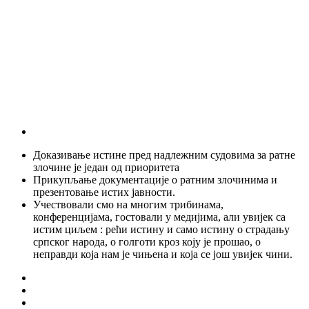
Доказивање истине пред надлежним судовима за ратне
злочине је један од приоритета
Прикупљање документације о ратним злочинима и
презентовање истих јавности.
Учествовали смо на многим трибинама,
конференцијама, гостовали у медијима, али увијек са
истим циљем : рећи истину и само истину о страдању
српског народа, о голготи кроз коју је прошао, о
неправди која нам је чињена и која се још увијек чини.