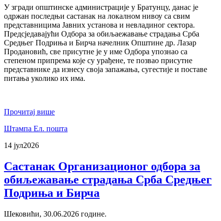
У згради општинске администрације у Братунцу, данас је
одржан последњи састанак на локалном нивоу са свим
представницима Јавних установа и невладиног сектора.
Предсједавајући Одбора за обиљаежавање страдања Срба
Средњег Подриња и Бирча начелник Општине др. Лазар
Продановић, све присутне је у име Одбора упознао са
степеном припрема које су урађене, те позвао присутне
представнике да изнесу своја запажања, сугестије и поставе
питања уколико их има.
Прочитај више
Штампа
Ел. пошта
14 јул
2026
Састанак Организационог одбора за
обиљежавање страдања Срба Средњег
Подриња и Бирча
Шековићи, 30.06.2026 године.