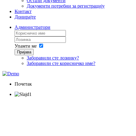
Остали документи
Документи потребни за регистрацију
Контакт
Донирајте
Администратори
Упамти ме
Пријава
Заборавили сте лозинку?
Заборавили сте корисничко име?
Почетак