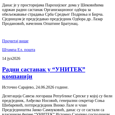
Данас је у просторијама Парохијског дома у Шековићима
одржан радни састанак Организационог одбора за
обиљежавање страдања Срба Средњег Подриња и Бирча.
Сједницом је предсједавао предсједник Одбора др. Лазар
Продановић, начелник Општине Братунац.
Прочитај више
Штампа
Ел. пошта
14 јул
2026
Радни састанак у “УНИТЕК”
компанији
Источно Сарајево, 24.06.2026 године.
Делегација Савеза логораша Републике Српске у којој су били
предсједник, Анђелко Носовић, генерални секретар Соња
Шибаревић, потпредсједник Винко Лале и члан
Предсједништва Јанко Самоуковић, данас су се састали са
власником фирме “УНИТЕК” Источно Сарајево господином