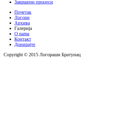
Завршени процеси
Почетак
Логори
Архива
Галерија
O nama
Контакт
Донирајте
Copyright © 2015 Логораши Братунац