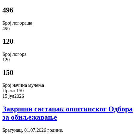
496
Број логораша
496
120
Број логора
120
150
Број начина мучења
Преко 150
15 јул
2026
Завршни састанак општинског Одбора
за обиљежавање
Братунац, 01.07.2026 године.