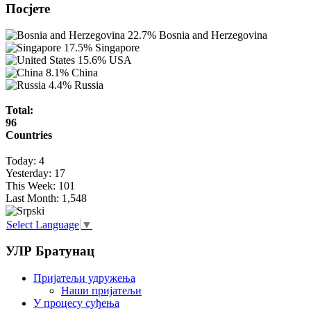
Посјете
22.7%
Bosnia and Herzegovina
17.5%
Singapore
15.6%
USA
8.1%
China
4.4%
Russia
Total:
96
Countries
Today:
4
Yesterday:
17
This Week:
101
Last Month:
1,548
Select Language
▼
УЛР Братунац
Пријатељи удружења
Наши пријатељи
У процесу суђења