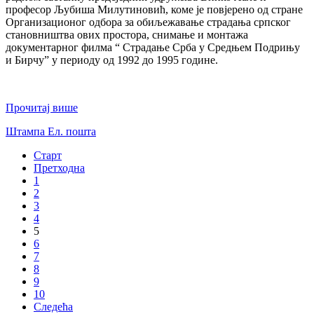
професор Љубиша Милутиновић, коме је повјерено од стране
Организационог одбора за обиљежавање страдања српског
становништва ових простора, снимање и монтажа
документарног филма “ Страдање Срба у Средњем Подрињу
и Бирчу” у периоду од 1992 до 1995 године.
Прочитај више
Штампа
Ел. пошта
Старт
Претходна
1
2
3
4
5
6
7
8
9
10
Следећа