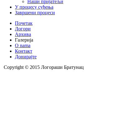
Наши пријатељи
У процесу суђења
Завршени процеси
Почетак
Логори
Архива
Галерија
O nama
Контакт
Донирајте
Copyright © 2015 Логораши Братунац