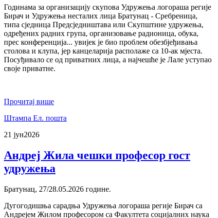
Годинама за организацију скупова Удружења логораша регије
Бирач и Удружења несталих лица Братунац - Сребреница,
типа сједница Предсједништава или Скупштине удружења,
одређених радних група, организовање радионица, обука,
прес конференција... увијек је био проблем обезбјеђивања
столова и клупа, јер канцеларија располаже са 10-ак мјеста.
Посуђивало се од приватних лица, а најчешће је Лале уступао
своје приватне.
Прочитај више
Штампа
Ел. пошта
21 јун
2026
Андреј Жила чешки професор гост
удружења
Братунац, 27/28.05.2026 године.
Дугогодишња сарадња Удружења логораша регије Бирач са
Андрејем Жилом професором са Факултета социјалних наука