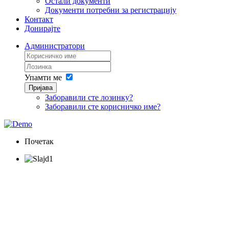
Остали документи
Документи потребни за регистрацију
Контакт
Донирајте
Администратори
Упамти ме
Пријава
Заборавили сте лозинку?
Заборавили сте корисничко име?
Почетак