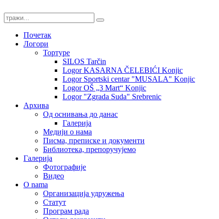
Почетак
Логори
Тортуре
SILOS Tarčin
Logor KASARNA ČELEBIĆI Konjic
Logor Sportski centar "MUSALA" Konjic
Logor OŠ „3 Mart“ Konjic
Logor "Zgrada Suda" Srebrenic
Архива
Од оснивања до данас
Галерија
Медији о нама
Писма, преписке и документи
Библиотека, препоручујемо
Галерија
Фотографије
Видео
O nama
Организација удружења
Статут
Програм рада