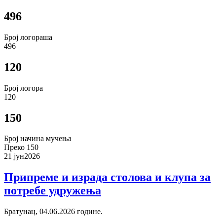
496
Број логораша
496
120
Број логора
120
150
Број начина мучења
Преко 150
21 јун
2026
Припреме и израда столова и клупа за
потребе удружења
Братунац, 04.06.2026 године.