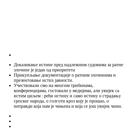
Доказивање истине пред надлежним судовима за ратне
злочине је један од приоритета
Прикупљање документације о ратним злочинима и
презентовање истих јавности.
Учествовали смо на многим трибинама,
конференцијама, гостовали у медијима, али увијек са
истим циљем : рећи истину и само истину о страдању
српског народа, о голготи кроз коју је прошао, о
неправди која нам је чињена и која се још увијек чини.