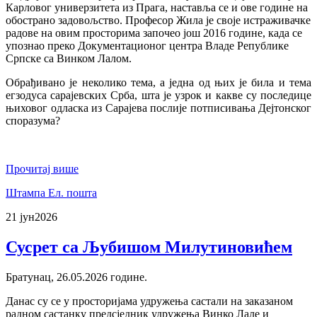
Карловог универзитета из Прага, наставља се и ове године на
обострано задовољство. Професор Жила је своје истраживачке
радове на овим просторима започео још 2016 године, када се
упознао преко Документационог центра Владе Републике
Српске са Винком Лалом.
Обрађивано је неколико тема, а једна од њих је била и тема
егзодуса сарајевских Срба, шта је узрок и какве су последице
њиховог одласка из Сарајева послије потписивања Дејтонског
споразума?
Прочитај више
Штампа
Ел. пошта
21 јун
2026
Сусрет са Љубишом Милутиновићем
Братунац, 26.05.2026 године.
Данас су се у просторијама удружења састали на заказаном
радном састанку предсједник удружења Винко Лале и