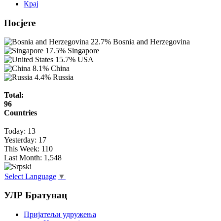
Крај
Посјете
22.7%
Bosnia and Herzegovina
17.5%
Singapore
15.7%
USA
8.1%
China
4.4%
Russia
Total:
96
Countries
Today:
13
Yesterday:
17
This Week:
110
Last Month:
1,548
Select Language
▼
УЛР Братунац
Пријатељи удружења