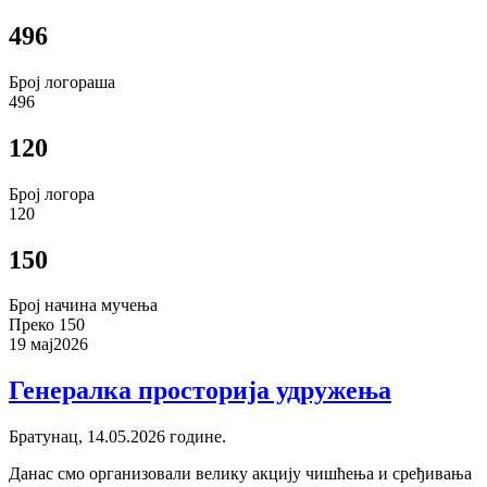
496
Број логораша
496
120
Број логора
120
150
Број начина мучења
Преко 150
19 мај
2026
Генералка просторија удружења
Братунац, 14.05.2026 године.
Данас смо организовали велику акцију чишћења и сређивања