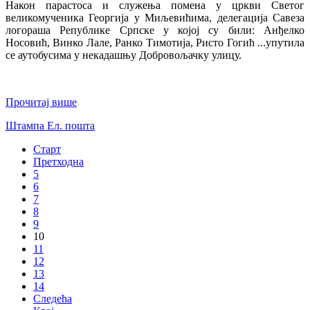
Након парастоса и служења помена у цркви Светог
великомученика Георгија у Миљевићима, делегација Савеза
логораша Републике Српске у којој су били: Анђелко
Носовић, Винко Лале, Ранко Тимотија, Ристо Гогић ...упутила
се аутобусима у некадашњу Добровољачку улицу.
Прочитај више
Штампа
Ел. пошта
Старт
Претходна
5
6
7
8
9
10
11
12
13
14
Следећа