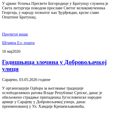
У цркви Успења Пресвете Богородице у Братунцу служена је
Света литургија поводом прославе Светог великомученика
Георгија, у народу познатог као Ђурђевдан, крсне славе
Општине Братунац.
Прочитај више
Штампа
Ел. пошта
16 мај
2026
Годишњица злочина у Добровољачкој
улици
Сарајево, 03.05.2026 године
У организацији Одбора за његовање традиције
ослободилачких ратова Владе Републике Српске, данас је
обиљежено страдање припадника Југословенске народне
армије у Сарајеву у Добровољачкој улици, данас
преименованој у Ул. Хамдије Крешевљаковића.