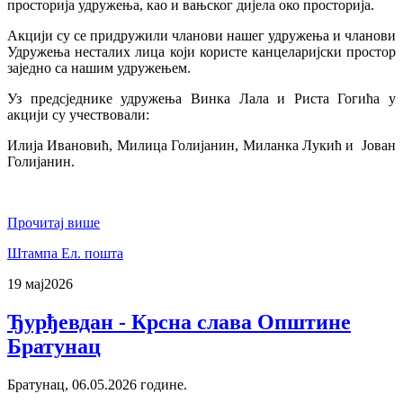
просторија удружења, као и вањског дијела око просторија.
Акцији су се придружили чланови нашег удружења и чланови
Удружења несталих лица који користе канцеларијски простор
заједно са нашим удружењем.
Уз предсједнике удружења Винка Лала и Риста Гогића у
акцији су учествовали:
Илија Ивановић, Милица Голијанин, Миланка Лукић и Јован
Голијанин.
Прочитај више
Штампа
Ел. пошта
19 мај
2026
Ђурђевдан - Крсна слава Општине
Братунац
Братунац, 06.05.2026 године.