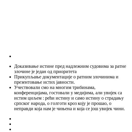
Доказивање истине пред надлежним судовима за ратне
злочине је један од приоритета
Прикупљање документације о ратним злочинима и
презентовање истих јавности.
Учествовали смо на многим трибинама,
конференцијама, гостовали у медијима, али увијек са
истим циљем : рећи истину и само истину о страдању
српског народа, о голготи кроз коју је прошао, о
неправди која нам је чињена и која се још увијек чини.