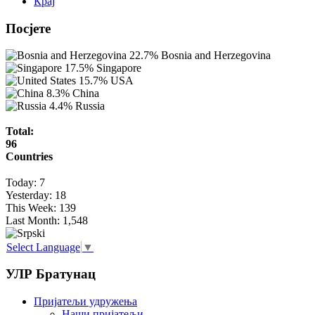
Крај
Посјете
22.7%
Bosnia and Herzegovina
17.5%
Singapore
15.7%
USA
8.3%
China
4.4%
Russia
Total:
96
Countries
Today:
7
Yesterday:
18
This Week:
139
Last Month:
1,548
Select Language
▼
УЛР Братунац
Пријатељи удружења
Наши пријатељи