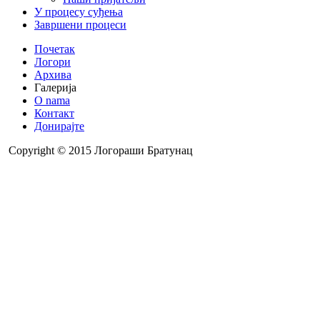
У процесу суђења
Завршени процеси
Почетак
Логори
Архива
Галерија
O nama
Контакт
Донирајте
Copyright © 2015 Логораши Братунац