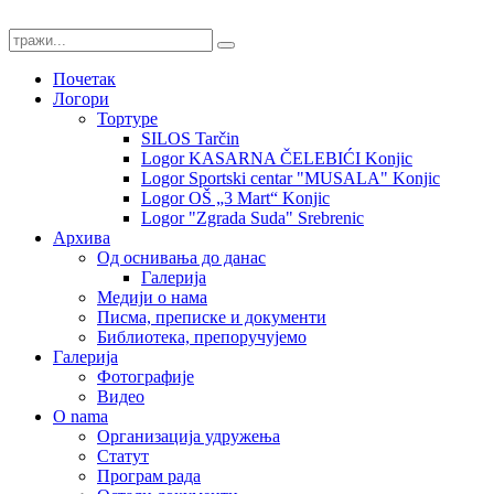
Почетак
Логори
Тортуре
SILOS Tarčin
Logor KASARNA ČELEBIĆI Konjic
Logor Sportski centar "MUSALA" Konjic
Logor OŠ „3 Mart“ Konjic
Logor "Zgrada Suda" Srebrenic
Архива
Од оснивања до данас
Галерија
Медији о нама
Писма, преписке и документи
Библиотека, препоручујемо
Галерија
Фотографије
Видео
O nama
Организација удружења
Статут
Програм рада