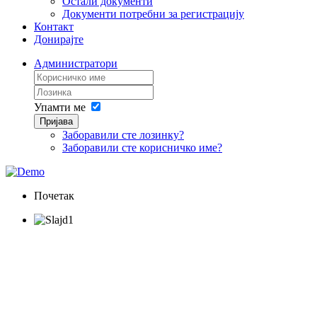
Остали документи
Документи потребни за регистрацију
Контакт
Донирајте
Администратори
Упамти ме
Пријава
Заборавили сте лозинку?
Заборавили сте корисничко име?
Почетак