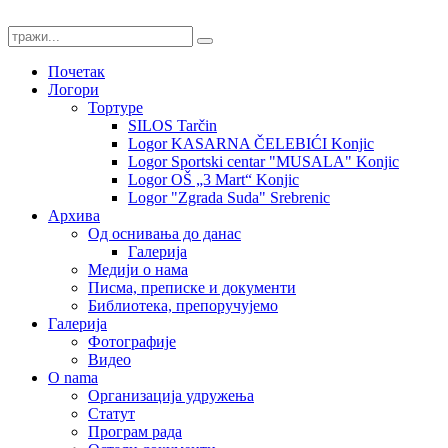
Почетак
Логори
Тортуре
SILOS Tarčin
Logor KASARNA ČELEBIĆI Konjic
Logor Sportski centar "MUSALA" Konjic
Logor OŠ „3 Mart“ Konjic
Logor "Zgrada Suda" Srebrenic
Архива
Од оснивања до данас
Галерија
Медији о нама
Писма, преписке и документи
Библиотека, препоручујемо
Галерија
Фотографије
Видео
O nama
Организација удружења
Статут
Програм рада