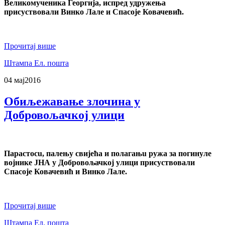
Великомученика Георгија, испред удружења
присуствовали Винко Лале и Спасоје Ковачевић.
Прочитај више
Штампа
Ел. пошта
04 мај
2016
Обиљежавање злочина у
Добровољачкој улици
Парастосu, палењу свијећа и полагањu ружа за погинуле
војнике ЈНА у Добровољачкој улици присуствовали
Спасоје Ковачевић и Винко Лале.
Прочитај више
Штампа
Ел. пошта