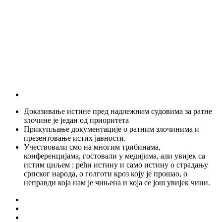
Доказивање истине пред надлежним судовима за ратне
злочине је један од приоритета
Прикупљање документације о ратним злочинима и
презентовање истих јавности.
Учествовали смо на многим трибинама,
конференцијама, гостовали у медијима, али увијек са
истим циљем : рећи истину и само истину о страдању
српског народа, о голготи кроз коју је прошао, о
неправди која нам је чињена и која се још увијек чини.