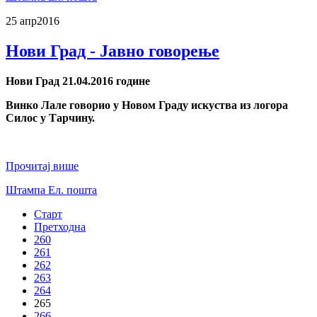
25 апр
2016
Нови Град - Јавно говорење
Нови Град 21.04.2016 године
Винко Лале говорио у Новом Граду искуства из логора
Силос у Тарчину.
Прочитај више
Штампа
Ел. пошта
Старт
Претходна
260
261
262
263
264
265
266