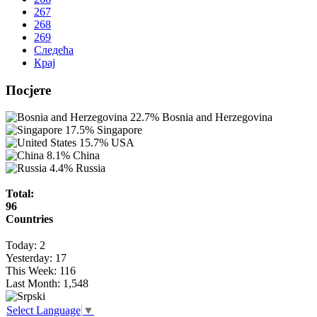
267
268
269
Следећа
Крај
Посјете
22.7%
Bosnia and Herzegovina
17.5%
Singapore
15.7%
USA
8.1%
China
4.4%
Russia
Total:
96
Countries
Today:
2
Yesterday:
17
This Week:
116
Last Month:
1,548
Select Language
▼