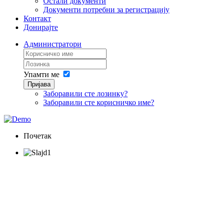
Остали документи
Документи потребни за регистрацију
Контакт
Донирајте
Администратори
Упамти ме
Пријава
Заборавили сте лозинку?
Заборавили сте корисничко име?
Почетак