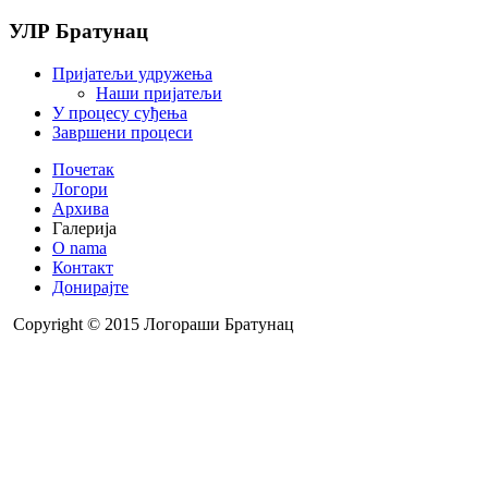
УЛР Братунац
Пријатељи удружења
Наши пријатељи
У процесу суђења
Завршени процеси
Почетак
Логори
Архива
Галерија
O nama
Контакт
Донирајте
Copyright © 2015 Логораши Братунац