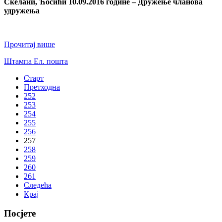
Скелани, Ћосићи 10.09.2016 године – Дружење чланова
удружења
Прочитај више
Штампа
Ел. пошта
Старт
Претходна
252
253
254
255
256
257
258
259
260
261
Следећа
Крај
Посјете