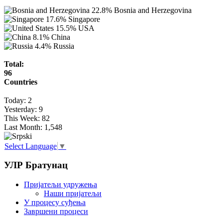
22.8%
Bosnia and Herzegovina
17.6%
Singapore
15.5%
USA
8.1%
China
4.4%
Russia
Total:
96
Countries
Today:
2
Yesterday:
9
This Week:
82
Last Month:
1,548
Select Language
▼
УЛР Братунац
Пријатељи удружења
Наши пријатељи
У процесу суђења
Завршени процеси