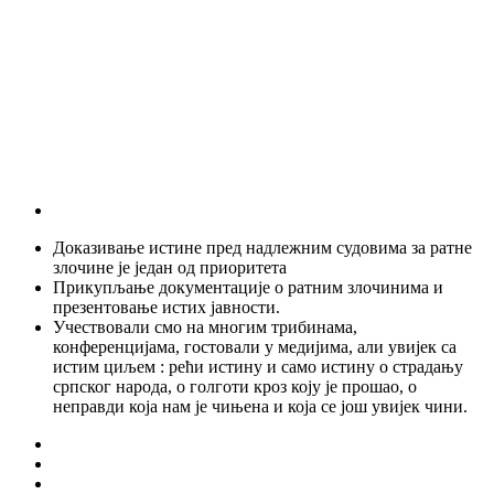
Доказивање истине пред надлежним судовима за ратне
злочине је један од приоритета
Прикупљање документације о ратним злочинима и
презентовање истих јавности.
Учествовали смо на многим трибинама,
конференцијама, гостовали у медијима, али увијек са
истим циљем : рећи истину и само истину о страдању
српског народа, о голготи кроз коју је прошао, о
неправди која нам је чињена и која се још увијек чини.