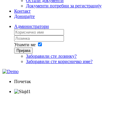
Остали документи
Документи потребни за регистрацију
Контакт
Донирајте
Администратори
Упамти ме
Пријава
Заборавили сте лозинку?
Заборавили сте корисничко име?
Почетак