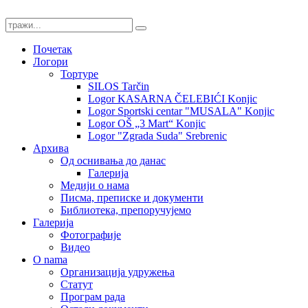
Почетак
Логори
Тортуре
SILOS Tarčin
Logor KASARNA ČELEBIĆI Konjic
Logor Sportski centar "MUSALA" Konjic
Logor OŠ „3 Mart“ Konjic
Logor "Zgrada Suda" Srebrenic
Архива
Од оснивања до данас
Галерија
Медији о нама
Писма, преписке и документи
Библиотека, препоручујемо
Галерија
Фотографије
Видео
O nama
Организација удружења
Статут
Програм рада