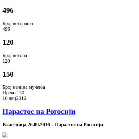
496
Број логораша
496
120
Број логора
120
150
Број начина мучења
Преко 150
16 дец
2016
Парастос на Рогосији
Власеница 26.09.2016 – Парастос на Рогосији