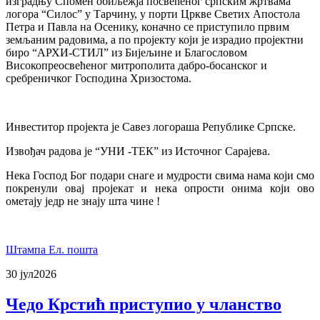
изградњу Спомен обиљежја посвећеног српским жртвама
логора “Силос” у Тарчину, у порти Цркве Светих Апостола
Петра и Павла на Осенику, коначно се приступило првим
земљаним радовима, а по пројекту који је израдио пројектни
биро “АРХИ-СТИЛ” из Бијељине и Благословом
Високопреосвећеног митрополита дабро-босанског и
сребреничког Господина Хризостома.
Инвеститор пројекта је Савез логораша Републике Српске.
Извођач радова је “УНИ -ТЕК” из Источног Сарајева.
Нека Господ Бог подари снаге и мудрости свима нама који смо
покренули овај пројекат и нека опрости онима који ово
ометају једр не знају шта чине !
Штампа
Ел. пошта
30 јул
2026
Чедо Крстић приступио у чланство