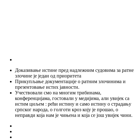
Доказивање истине пред надлежним судовима за ратне
злочине је један од приоритета
Прикупљање документације о ратним злочинима и
презентовање истих јавности.
Учествовали смо на многим трибинама,
конференцијама, гостовали у медијима, али увијек са
истим циљем : рећи истину и само истину о страдању
српског народа, о голготи кроз коју је прошао, о
неправди која нам је чињена и која се још увијек чини.