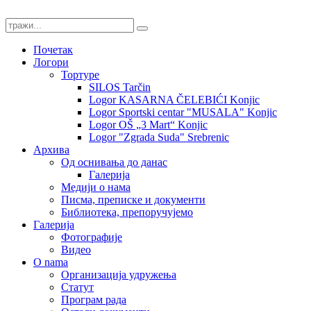
Почетак
Логори
Тортуре
SILOS Tarčin
Logor KASARNA ČELEBIĆI Konjic
Logor Sportski centar "MUSALA" Konjic
Logor OŠ „3 Mart“ Konjic
Logor "Zgrada Suda" Srebrenic
Архива
Од оснивања до данас
Галерија
Медији о нама
Писма, преписке и документи
Библиотека, препоручујемо
Галерија
Фотографије
Видео
O nama
Организација удружења
Статут
Програм рада