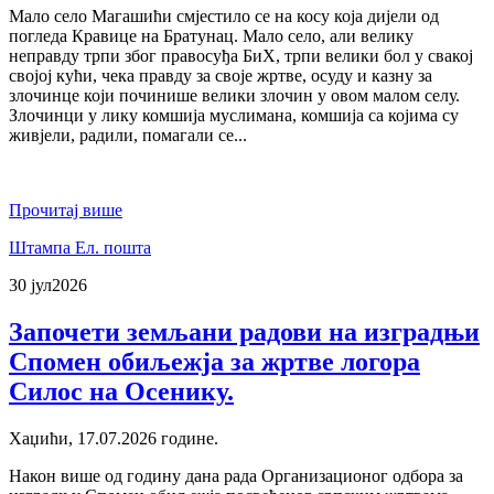
Мало село Магашићи смјестило се на косу која дијели од
погледа Кравице на Братунац. Мало село, али велику
неправду трпи због правосуђа БиХ, трпи велики бол у свакој
својој кући, чека правду за своје жртве, осуду и казну за
злочинце који починише велики злочин у овом малом селу.
Злочинци у лику комшија муслимана, комшија са којима су
живјели, радили, помагали се...
Прочитај више
Штампа
Ел. пошта
30 јул
2026
Започети земљани радови на изградњи
Спомен обиљежја за жртве логора
Силос на Осенику.
Хаџићи, 17.07.2026 године.
Након више од годину дана рада Организационог одбора за