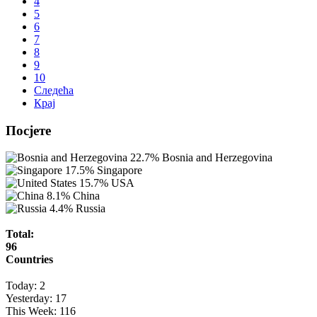
4
5
6
7
8
9
10
Следећа
Крај
Посјете
22.7%
Bosnia and Herzegovina
17.5%
Singapore
15.7%
USA
8.1%
China
4.4%
Russia
Total:
96
Countries
Today:
2
Yesterday:
17
This Week:
116