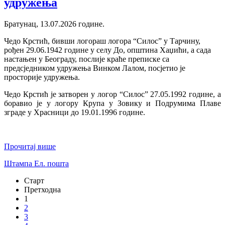
удружења
Братунац, 13.07.2026 године.
Чедо Крстић, бивши логораш логора “Силос” у Тарчину,
рођен 29.06.1942 године у селу До, општина Хаџићи, а сада
настањен у Београду, послије краће преписке са
предсједником удружења Винком Лалом, посјетио је
просторије удружења.
Чедо Крстић је затворен у логор “Силос” 27.05.1992 године, а
боравио је у логору Крупа у Зовику и Подрумима Плаве
зграде у Храсници до 19.01.1996 године.
Прочитај више
Штампа
Ел. пошта
Старт
Претходна
1
2
3