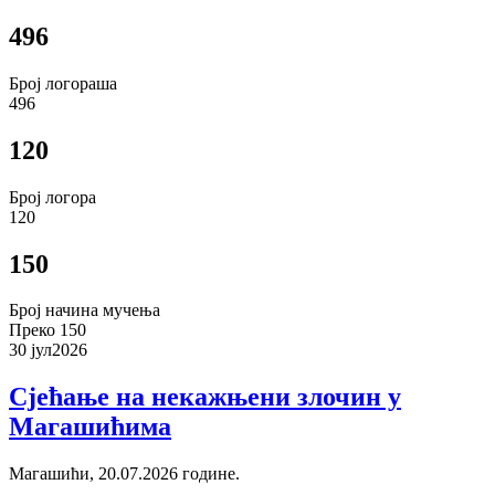
496
Број логораша
496
120
Број логора
120
150
Број начина мучења
Преко 150
30 јул
2026
Сјећање на некажњени злочин у
Магашићима
Магашићи, 20.07.2026 године.