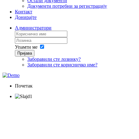
Остали документи
Документи потребни за регистрацију
Контакт
Донирајте
Администратори
Упамти ме
Пријава
Заборавили сте лозинку?
Заборавили сте корисничко име?
Почетак