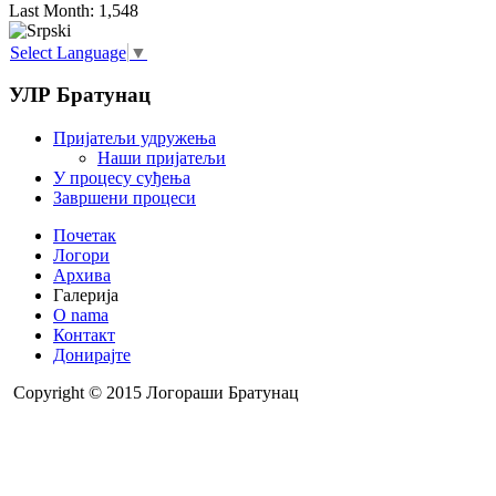
Last Month:
1,548
Select Language
▼
УЛР Братунац
Пријатељи удружења
Наши пријатељи
У процесу суђења
Завршени процеси
Почетак
Логори
Архива
Галерија
O nama
Контакт
Донирајте
Copyright © 2015 Логораши Братунац